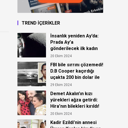
TREND İÇERİKLER
İnsanlık yeniden Ay’da:
Prada Ay’a
gönderilecek ilk kadın
astronot için kıyafet
20 Ekim 2024
tasarladı!
FBI bile sırrını çözemedi!
D.B Cooper kaçırdığı
uçakta 200 bin dolar ile
ortadan kayboldu!
29 Ekim 2024
Demet Akalın’ın kızı
yürekleri ağza getirdi:
Hira’nın bilekleri kırıldı!
20 Ekim 2024
Kadir Ezildi’nin annesi