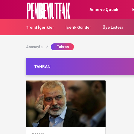
Anne ve Çocuk
Trend İçerikler
İçerik Gönder
Üye Listesi
Anasayfa
/
Tahran
TAHRAN