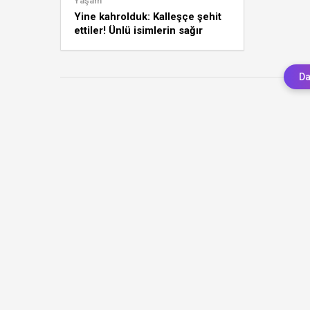
Yaşam
Yine kahrolduk: Kalleşçe şehit
ettiler! Ünlü isimlerin sağır
eden sessizliği pes dedirtti
Da