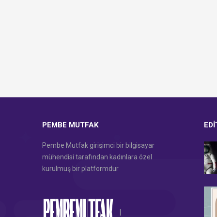
PEMBE MUTFAK
EDI
Pembe Mutfak girişimci bir bilgisayar
mühendisi tarafından kadınlara özel
kurulmuş bir platformdur
|