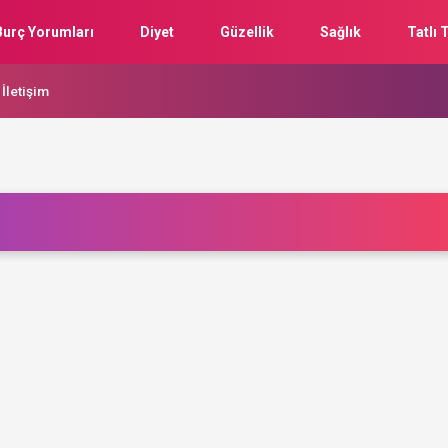
Burç Yorumları
Diyet
Güzellik
Sağlık
Tatlı T
İletişim