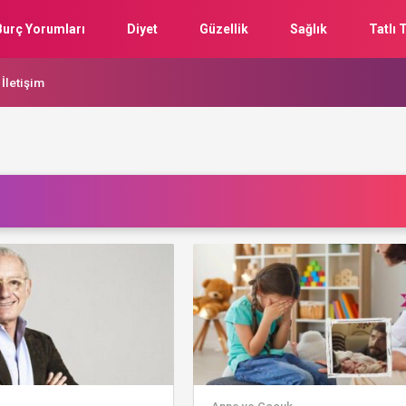
Burç Yorumları
Diyet
Güzellik
Sağlık
Tatlı T
İletişim