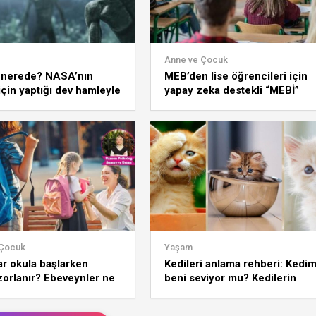
Anne ve Çocuk
 nerede? NASA’nın
MEB’den lise öğrencileri için
için yaptığı dev hamleyle
yapay zeka destekli “MEBİ”
lar yeniden gündemde
platformu
 Çocuk
Yaşam
r okula başlarken
Kedileri anlama rehberi: Kedi
orlanır? Ebeveynler ne
beni seviyor mu? Kedilerin
dır?
hareketlerinin anlamı