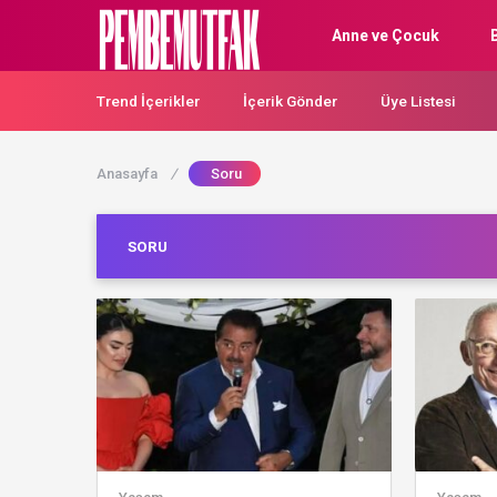
Anne ve Çocuk
Trend İçerikler
İçerik Gönder
Üye Listesi
Anasayfa
/
Soru
SORU