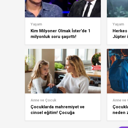
Yaşam
Yaşam
Kim Milyoner Olmak İster’de 1
Herkes
milyonluk soru şaşırttı!
Jüpter 
Yarışmacı ise verdiği cevapla
o soru
olay oldu
Anne ve Çocuk
Anne ve
Çocuklarda mahremiyet ve
Çocukla
cinsel eğitim! Çocuğa
neden z
mahremiyet bilinci nasıl
yapmalı
kazandırılır?