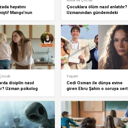
Anne ve Çocuk
zada hayatını
Çocuklara ölüm nasıl anlatılır?
işti! Mango’nun
Uzmanından gündemdeki
u İsak Andiç Ermay’ı
sorulara yanıt
itti?
 Çocuk
Yaşam
rda disiplin nasıl
Cedi Osman ile dünya evine
ır? Uzman psikolog
giren Ebru Şahin o soruya sert
çıkıştı! “Rahatsız oluyorum”