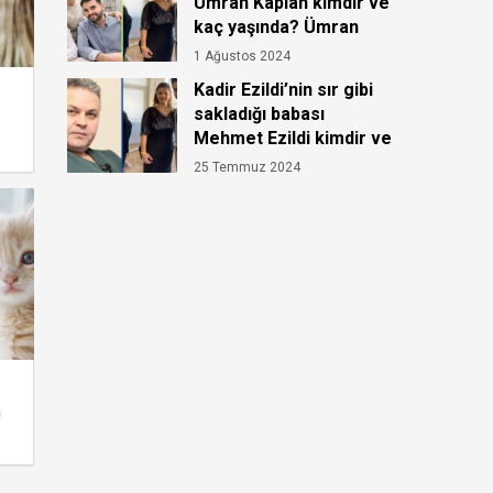
Ümran Kaplan kimdir ve
kaç yaşında? Ümran
Kaplan’ın hastalığı ne?
1 Ağustos 2024
Kadir Ezildi’nin sır gibi
sakladığı babası
Mehmet Ezildi kimdir ve
kaç yaşında?
25 Temmuz 2024
m