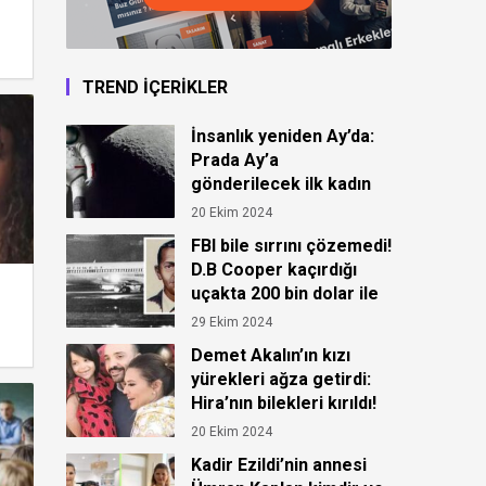
TREND İÇERİKLER
İnsanlık yeniden Ay’da:
Prada Ay’a
gönderilecek ilk kadın
astronot için kıyafet
20 Ekim 2024
tasarladı!
FBI bile sırrını çözemedi!
D.B Cooper kaçırdığı
uçakta 200 bin dolar ile
ortadan kayboldu!
29 Ekim 2024
Demet Akalın’ın kızı
yürekleri ağza getirdi:
Hira’nın bilekleri kırıldı!
20 Ekim 2024
Kadir Ezildi’nin annesi