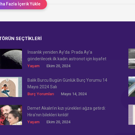
ha Fazla İçerik Yükle
TÖRÜN SEÇTIKLERI
İnsanlık yeniden Ay’da: Prada Ay’a
gönderilecek ilk kadın astronot için kıyafet
tasarladı!
Yaşam
Ekim 20, 2024
Balık Burcu Bugün Günlük Burç Yorumu 14
Mayıs 2024 Salı
Burç Yorumları
Mayıs 14, 2024
Demet Akalın’ın kızı yürekleri ağza getirdi:
Hira’nın bilekleri kırıldı!
Yaşam
Ekim 20, 2024