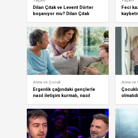
Yaşam
Yaşam
Dilan Çıtak ve Levent Dörter
Feci ka
boşanıyor mu? Dilan Çıtak
kaybetm
sessizliğini bozdu
kurucus
oğlu mu 
Anne ve Çocuk
Anne ve
Ergenlik çağındaki gençlerle
Çocukla
nasıl iletişim kurmalı, nasıl
olmalıd
davranmalı? Uzman psikolog
açıkladı
açıkladı