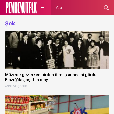
Şok
Müzede gezerken birden ölmüş annesini gördü!
Elazığ’da şaşırtan olay
ANNE VE ÇOCUK