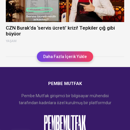
CZN Burak’da ‘servis ücreti’ krizi! Tepkiler çığ gibi
büyüor
YAŞAM
Daha Fazla İçerik Yükle
PEMBE MUTFAK
Pembe Mutfak girişimci bir bilgisayar mühendisi
tarafından kadınlara özel kurulmuş bir platformdur