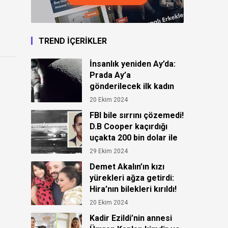
TREND İÇERİKLER
İnsanlık yeniden Ay’da:
Prada Ay’a
gönderilecek ilk kadın
astronot için kıyafet
20 Ekim 2024
tasarladı!
FBI bile sırrını çözemedi!
D.B Cooper kaçırdığı
uçakta 200 bin dolar ile
ortadan kayboldu!
29 Ekim 2024
Demet Akalın’ın kızı
yürekleri ağza getirdi:
Hira’nın bilekleri kırıldı!
20 Ekim 2024
Kadir Ezildi’nin annesi