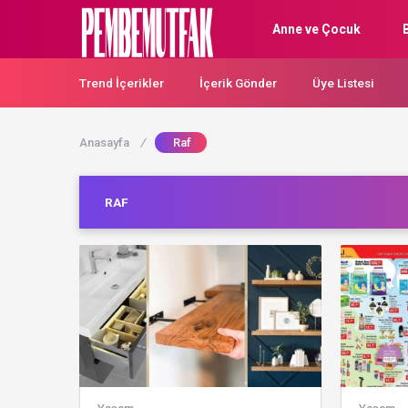
Anne ve Çocuk
Trend İçerikler
İçerik Gönder
Üye Listesi
Anasayfa
/
Raf
RAF