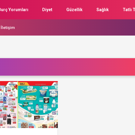
Burç Yorumları
Diyet
Güzellik
Sağlık
Tatlı T
İletişim