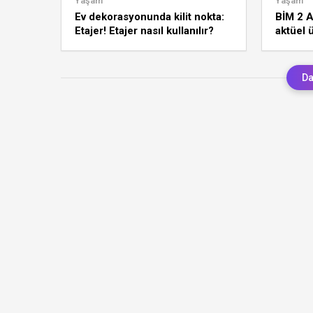
Yaşam
Yaşam
Ev dekorasyonunda kilit nokta:
BİM 2 
Etajer! Etajer nasıl kullanılır?
aktüel 
Da