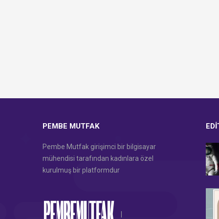
PEMBE MUTFAK
EDI
Pembe Mutfak girişimci bir bilgisayar
mühendisi tarafından kadınlara özel
kurulmuş bir platformdur
|