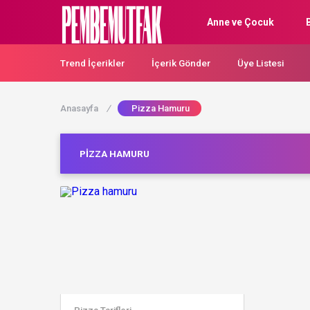
Anne ve Çocuk
Trend İçerikler
İçerik Gönder
Üye Listesi
Anasayfa
/
Pizza Hamuru
PIZZA HAMURU