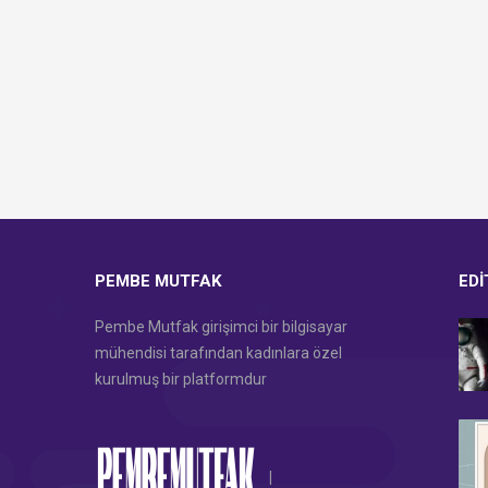
PEMBE MUTFAK
EDI
Pembe Mutfak girişimci bir bilgisayar
mühendisi tarafından kadınlara özel
kurulmuş bir platformdur
|