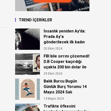
TREND İÇERİKLER
İnsanlık yeniden Ay’da:
Prada Ay’a
gönderilecek ilk kadın
astronot için kıyafet
20 Ekim 2024
tasarladı!
FBI bile sırrını çözemedi!
D.B Cooper kaçırdığı
uçakta 200 bin dolar ile
ortadan kayboldu!
29 Ekim 2024
Balık Burcu Bugün
Günlük Burç Yorumu 14
Mayıs 2024 Salı
14 Mayıs 2024
Trafikte öfkesini