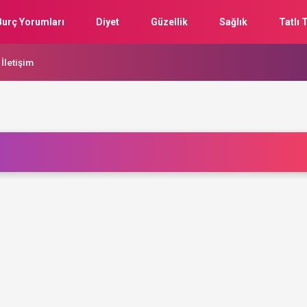
Burç Yorumları
Diyet
Güzellik
Sağlık
Tatlı T
İletişim