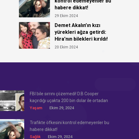
kontrol edemeyenler bu
habere dikkat!
29 Ekim 2024
Demet Akalın’ın kızı
yürekleri ağza getirdi:
Hira’nın bilekleri kırıldı!
20 Ekim 2024
FBI bile sırrını çözemedi! D.B Cooper
kaçırdığı uçakta 200 bin dolar ile ortadan
kayboldu!
Yaşam
Ekim 29, 2024
Trafikte öfkesini kontrol edemeyenler bu
habere dikkat!
Sağlık
Ekim 29, 2024