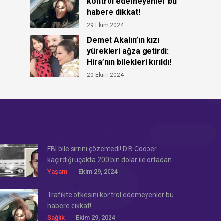
kontrol edemeyenler bu
habere dikkat!
29 Ekim 2024
Demet Akalın’ın kızı
yürekleri ağza getirdi:
Hira’nın bilekleri kırıldı!
20 Ekim 2024
FBI bile sırrını çözemedi! D.B Cooper
kaçırdığı uçakta 200 bin dolar ile ortadan
kayboldu!
Yaşam
Ekim 29, 2024
Trafikte öfkesini kontrol edemeyenler bu
habere dikkat!
Sağlık
Ekim 29, 2024