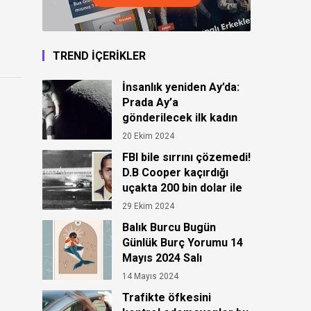
TREND İÇERİKLER
İnsanlık yeniden Ay’da:
Prada Ay’a
gönderilecek ilk kadın
astronot için kıyafet
20 Ekim 2024
tasarladı!
FBI bile sırrını çözemedi!
D.B Cooper kaçırdığı
uçakta 200 bin dolar ile
ortadan kayboldu!
29 Ekim 2024
Balık Burcu Bugün
Günlük Burç Yorumu 14
Mayıs 2024 Salı
14 Mayıs 2024
Trafikte öfkesini