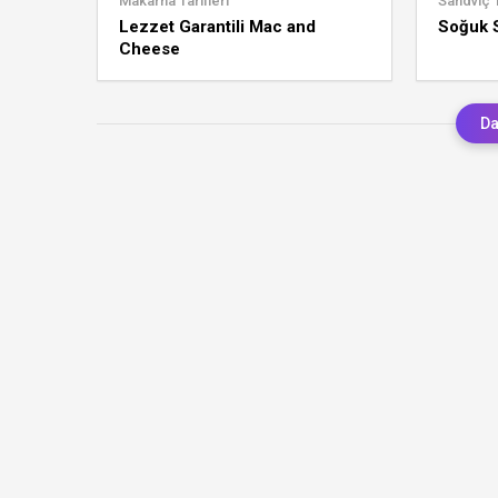
Makarna Tarifleri
Sandviç T
Lezzet Garantili Mac and
Soğuk 
Cheese
Da