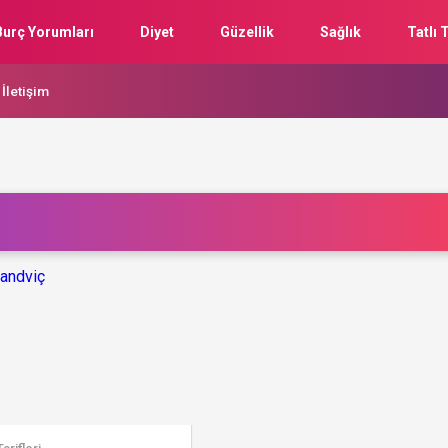
Burç Yorumları
Diyet
Güzellik
Sağlık
Tatlı T
İletişim