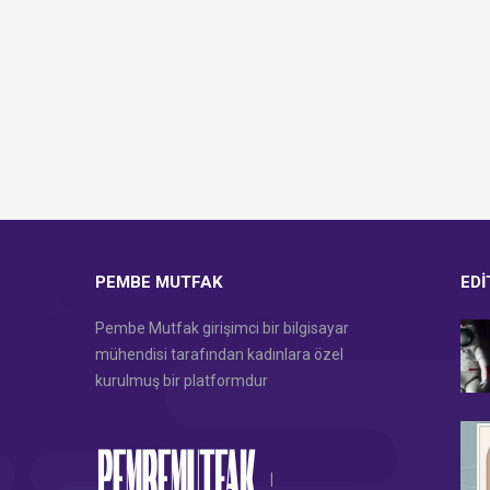
PEMBE MUTFAK
EDI
Pembe Mutfak girişimci bir bilgisayar
mühendisi tarafından kadınlara özel
kurulmuş bir platformdur
|