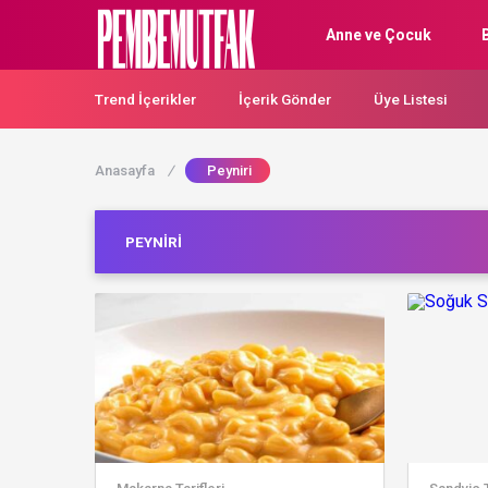
Anne ve Çocuk
Trend İçerikler
İçerik Gönder
Üye Listesi
Anasayfa
/
Peyniri
PEYNIRI