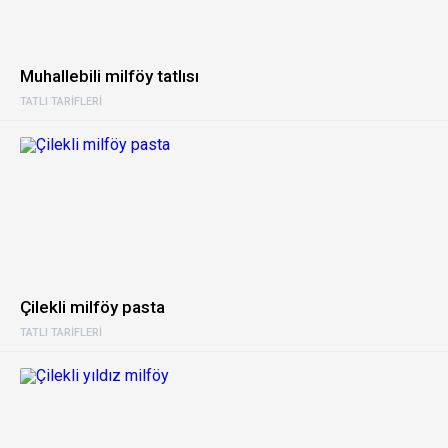
Muhallebili milföy tatlısı
TATLI TARIFLERI
Çilekli milföy pasta
TATLI TARIFLERI