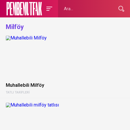
Milföy
Muhallebili Milföy
TATLI TARIFLERI