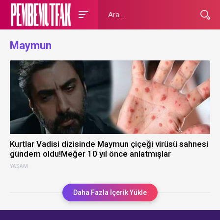
Maymun
Kurtlar Vadisi dizisinde Maymun çiçeği virüsü sahnesi
gündem oldu!Meğer 10 yıl önce anlatmışlar
YAŞAM
Daha Fazla İçerik Yükle