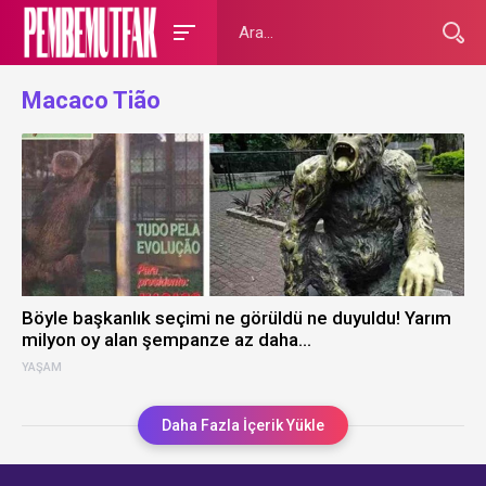
Macaco Tião
Böyle başkanlık seçimi ne görüldü ne duyuldu! Yarım
milyon oy alan şempanze az daha…
YAŞAM
Daha Fazla İçerik Yükle