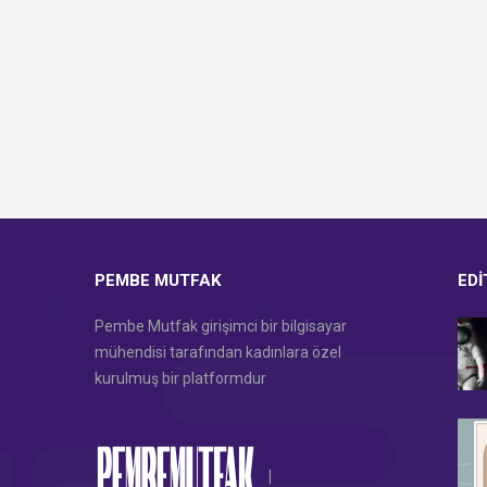
PEMBE MUTFAK
EDI
Pembe Mutfak girişimci bir bilgisayar
mühendisi tarafından kadınlara özel
kurulmuş bir platformdur
|