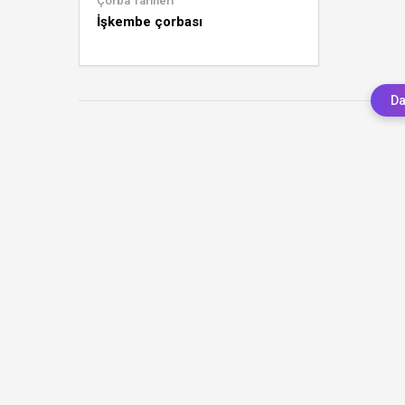
Çorba Tarifleri
İşkembe çorbası
Da