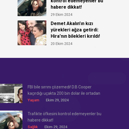
kontrol edemeyenler bu
habere dikkat!
29 Ekim 2024
Demet Akalın’ın kızı
yürekleri ağza getirdi:
Hira’nın bilekleri kırıldı!
20 Ekim 2024
FBI bile sırrını çözemedi! D.B Cooper
kaçırdığı uçakta 200 bin dolar ile ortadan
kayboldu!
Yaşam
Ekim 29, 2024
Trafikte öfkesini kontrol edemeyenler bu
habere dikkat!
Sağlık
Ekim 29, 2024