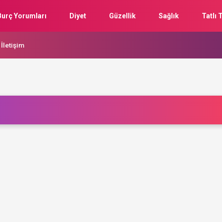
Burç Yorumları
Diyet
Güzellik
Sağlık
Tatlı T
İletişim