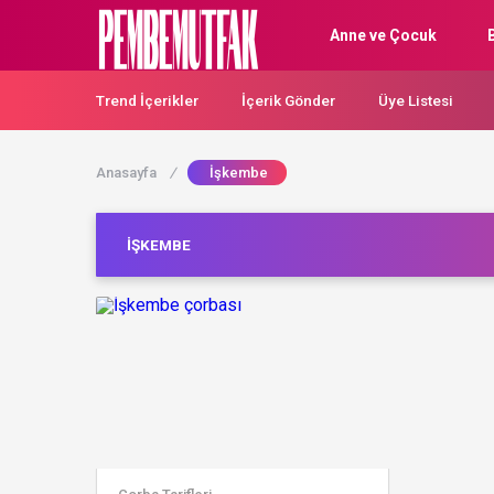
Anne ve Çocuk
Trend İçerikler
İçerik Gönder
Üye Listesi
Anasayfa
/
İşkembe
İŞKEMBE