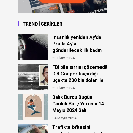
TREND İÇERİKLER
İnsanlık yeniden Ay’da:
Prada Ay’a
gönderilecek ilk kadın
astronot için kıyafet
20 Ekim 2024
tasarladı!
FBI bile sırrını çözemedi!
D.B Cooper kaçırdığı
uçakta 200 bin dolar ile
ortadan kayboldu!
29 Ekim 2024
Balık Burcu Bugün
Günlük Burç Yorumu 14
Mayıs 2024 Salı
14 Mayıs 2024
Trafikte öfkesini