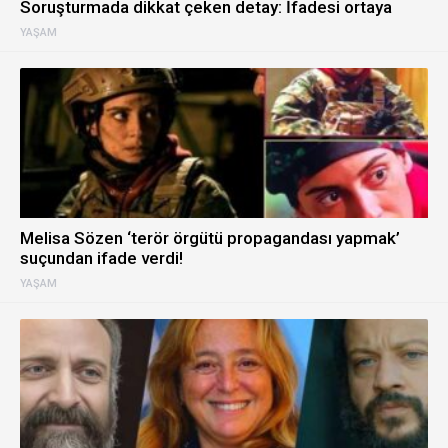
Soruşturmada dikkat çeken detay: İfadesi ortaya
çıktı!
YAŞAM
Melisa Sözen ‘terör örgütü propagandası yapmak’
suçundan ifade verdi!
YAŞAM