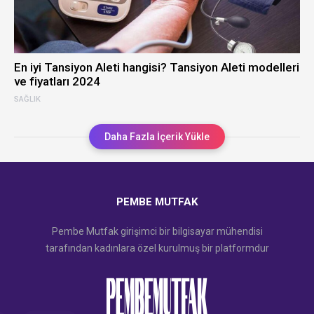
En iyi Tansiyon Aleti hangisi? Tansiyon Aleti modelleri
ve fiyatları 2024
SAĞLIK
Daha Fazla İçerik Yükle
PEMBE MUTFAK
Pembe Mutfak girişimci bir bilgisayar mühendisi
tarafından kadınlara özel kurulmuş bir platformdur