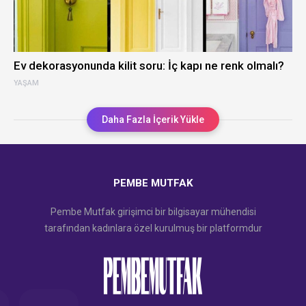
Ev dekorasyonunda kilit soru: İç kapı ne renk olmalı?
YAŞAM
Daha Fazla İçerik Yükle
PEMBE MUTFAK
Pembe Mutfak girişimci bir bilgisayar mühendisi
tarafından kadınlara özel kurulmuş bir platformdur