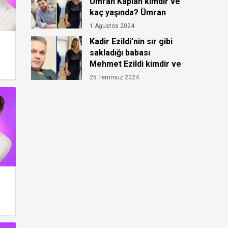
Ümran Kaplan kimdir ve
kaç yaşında? Ümran
Kaplan’ın hastalığı ne?
1 Ağustos 2024
Kadir Ezildi’nin sır gibi
sakladığı babası
Mehmet Ezildi kimdir ve
kaç yaşında?
25 Temmuz 2024