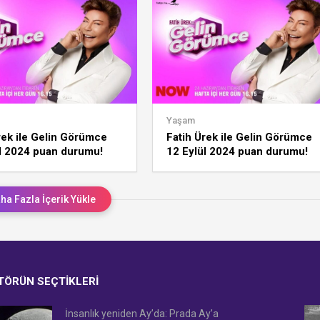
Yaşam
rek ile Gelin Görümce
Fatih Ürek ile Gelin Görümce
l 2024 puan durumu!
12 Eylül 2024 puan durumu!
haftanın, ayın birincisi
Günün, haftanın, ayın birincisi
kim?
ha Fazla İçerik Yükle
TÖRÜN SEÇTIKLERI
İnsanlık yeniden Ay’da: Prada Ay’a