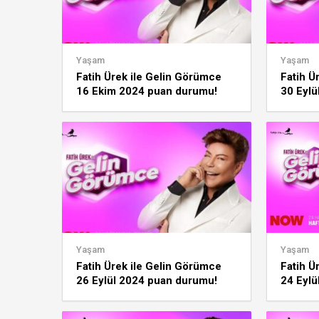
Yaşam
Yaşam
Fatih Ürek ile Gelin Görümce
Fatih Ü
16 Ekim 2024 puan durumu!
30 Eylü
Günün, haftanın, ayın birincisi
Günün, 
kim?
kim?
Yaşam
Yaşam
Fatih Ürek ile Gelin Görümce
Fatih Ü
26 Eylül 2024 puan durumu!
24 Eylü
Günün, haftanın, ayın birincisi
Günün, 
kim?
kim?