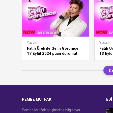
Yaşam
Yaşam
Fatih Ürek ile Gelin Görümce
Fatih Ü
17 Eylül 2024 puan durumu!
13 Eylü
Günün, haftanın, ayın birincisi
Günün, 
kim?
kim?
Da
PEMBE MUTFAK
EDI
Pembe Mutfak girişimci bir bilgisayar