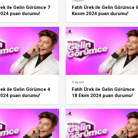
Yaşam
rek ile Gelin Görümce 7
Fatih Ürek ile Gelin Görümce 
2024 puan durumu!
Kasım 2024 puan durumu!
haftanın, ayın birincisi
Günün, haftanın, ayın birincisi
kim?
Yaşam
rek ile Gelin Görümce 4
Fatih Ürek ile Gelin Görümce
2024 puan durumu!
18 Ekim 2024 puan durumu!
haftanın, ayın birincisi
Günün, haftanın, ayın birincisi
kim?