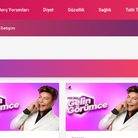
Burç Yorumları
Diyet
Güzellik
Sağlık
Tatlı T
İletişim