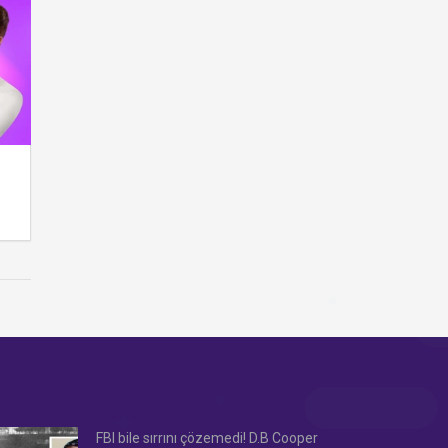
FBI bile sırrını çözemedi! D.B Cooper