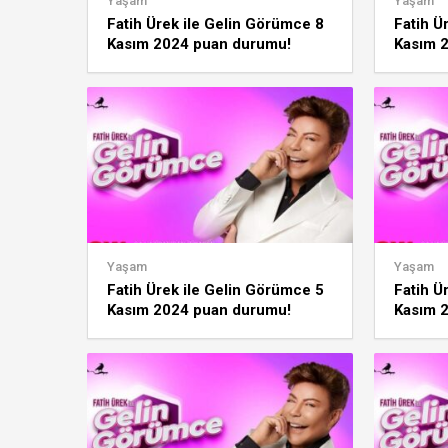
Yaşam
Yaşam
Fatih Ürek ile Gelin Görümce 8
Fatih Ü
Kasım 2024 puan durumu!
Kasım 
Günün, haftanın, ayın birincisi
Günün, 
kim?
kim?
Yaşam
Yaşam
Fatih Ürek ile Gelin Görümce 5
Fatih Ü
Kasım 2024 puan durumu!
Kasım 
Günün, haftanın, ayın birincisi
Günün, 
kim?
kim?