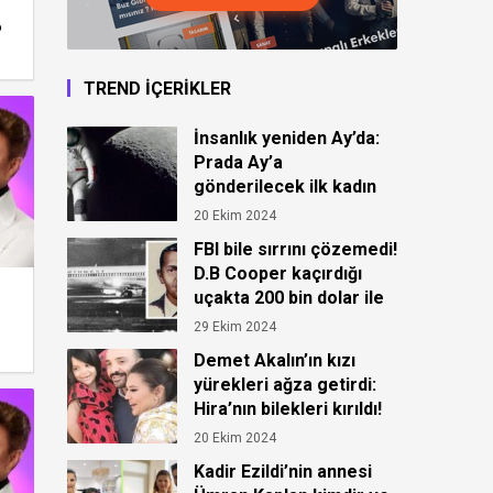
6
TREND İÇERİKLER
İnsanlık yeniden Ay’da:
Prada Ay’a
gönderilecek ilk kadın
astronot için kıyafet
20 Ekim 2024
tasarladı!
FBI bile sırrını çözemedi!
D.B Cooper kaçırdığı
uçakta 200 bin dolar ile
ortadan kayboldu!
29 Ekim 2024
Demet Akalın’ın kızı
yürekleri ağza getirdi:
Hira’nın bilekleri kırıldı!
20 Ekim 2024
Kadir Ezildi’nin annesi