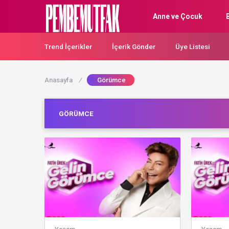
Anne ve Çocuk
Trend İçerikler
İçerik Gönder
Üye Listesi
Anasayfa
/
Görümce
GÖRÜMCE