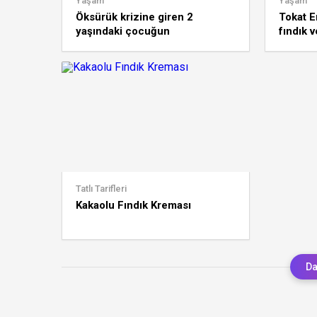
Yaşam
Yaşam
Öksürük krizine giren 2
Tokat E
yaşındaki çocuğun
fındık v
akciğerinden çıkan şoke etti!
elde edi
Tatlı Tarifleri
Kakaolu Fındık Kreması
Da