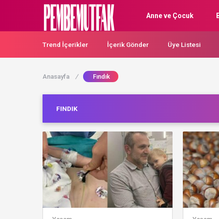
Anne ve Çocuk
Trend İçerikler
İçerik Gönder
Üye Listesi
Anasayfa
/
Fındık
FINDIK