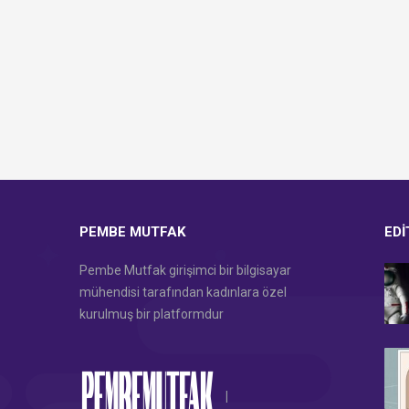
PEMBE MUTFAK
EDI
Pembe Mutfak girişimci bir bilgisayar
mühendisi tarafından kadınlara özel
kurulmuş bir platformdur
|