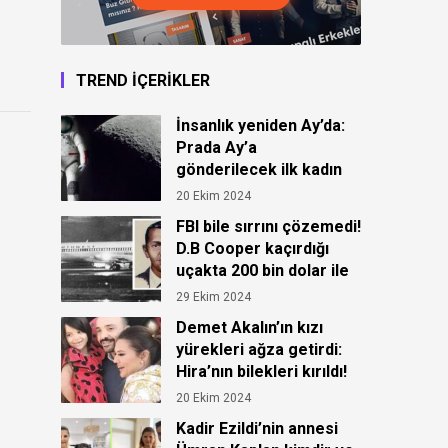
TREND İÇERİKLER
İnsanlık yeniden Ay’da:
Prada Ay’a
gönderilecek ilk kadın
astronot için kıyafet
20 Ekim 2024
tasarladı!
FBI bile sırrını çözemedi!
D.B Cooper kaçırdığı
uçakta 200 bin dolar ile
ortadan kayboldu!
29 Ekim 2024
Demet Akalın’ın kızı
yürekleri ağza getirdi:
Hira’nın bilekleri kırıldı!
20 Ekim 2024
Kadir Ezildi’nin annesi