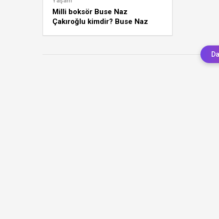
Yaşam
Milli boksör Buse Naz
Çakıroğlu kimdir? Buse Naz
Çakıroğlu hangi kulüpte?
Da