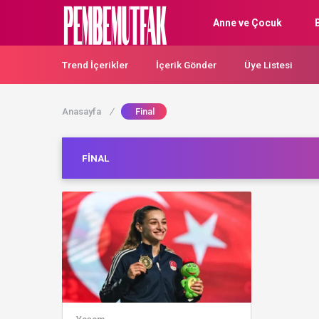
Anne ve Çocuk
Trend İçerikler
İçerik Gönder
Üye Listesi
Anasayfa
/
Final
FINAL