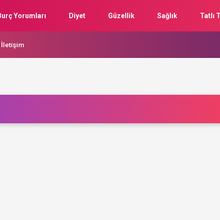
Burç Yorumları
Diyet
Güzellik
Sağlık
Tatlı T
İletişim