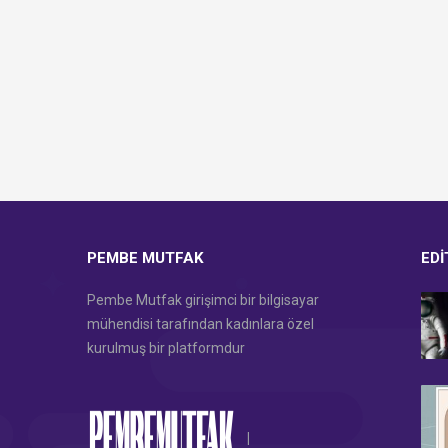
PEMBE MUTFAK
EDI
Pembe Mutfak girişimci bir bilgisayar
mühendisi tarafından kadınlara özel
kurulmuş bir platformdur
|