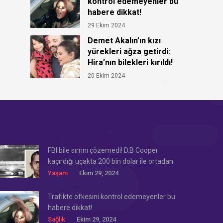
kontrol edemeyenler bu
habere dikkat!
29 Ekim 2024
Demet Akalın’ın kızı
yürekleri ağza getirdi:
Hira’nın bilekleri kırıldı!
20 Ekim 2024
FBI bile sırrını çözemedi! D.B Cooper
kaçırdığı uçakta 200 bin dolar ile ortadan
kayboldu!
Yaşam
Ekim 29, 2024
Trafikte öfkesini kontrol edemeyenler bu
habere dikkat!
Sağlık
Ekim 29, 2024