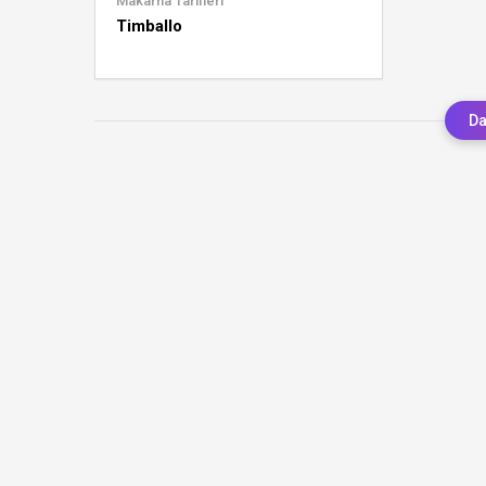
Makarna Tarifleri
Timballo
Da