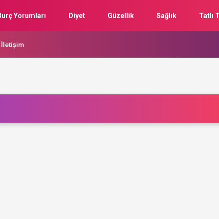
Burç Yorumları
Diyet
Güzellik
Sağlık
Tatlı T
İletişim