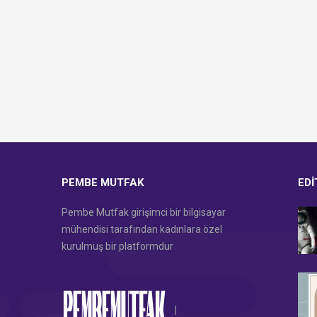
PEMBE MUTFAK
EDI
Pembe Mutfak girişimci bir bilgisayar
mühendisi tarafından kadınlara özel
kurulmuş bir platformdur
|