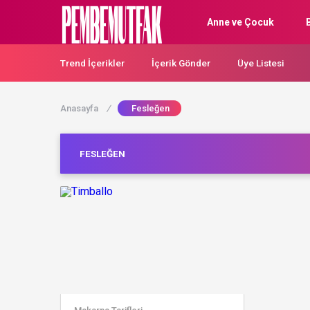
Anne ve Çocuk
Trend İçerikler
İçerik Gönder
Üye Listesi
Anasayfa
/
Fesleğen
FESLEĞEN