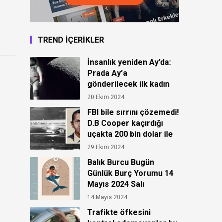
TREND İÇERİKLER
İnsanlık yeniden Ay’da:
Prada Ay’a
gönderilecek ilk kadın
astronot için kıyafet
20 Ekim 2024
tasarladı!
FBI bile sırrını çözemedi!
D.B Cooper kaçırdığı
uçakta 200 bin dolar ile
ortadan kayboldu!
29 Ekim 2024
Balık Burcu Bugün
Günlük Burç Yorumu 14
Mayıs 2024 Salı
14 Mayıs 2024
Trafikte öfkesini