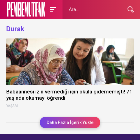
Durak
Babaannesi izin vermediği için okula gidememişti! 71
yaşında okumayı öğrendi
YAŞAM
Daha Fazla İçerik Yükle