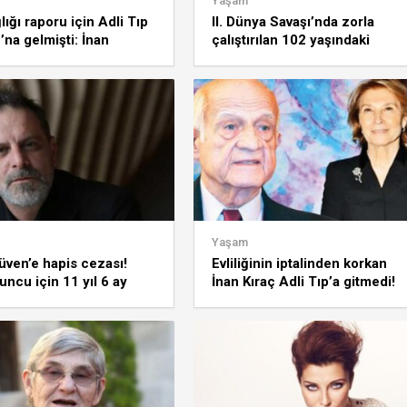
Yaşam
lığı raporu için Adli Tıp
II. Dünya Savaşı’nda zorla
na gelmişti: İnan
çalıştırılan 102 yaşındaki
geçici vasi atandı
Fransız adalet peşinde:
Tazminat istiyor
Yaşam
ven’e hapis cezası!
Evliliğinin iptalinden korkan
uncu için 11 yıl 6 ay
İnan Kıraç Adli Tıp’a gitmedi!
ezası istendi
Mazereti kızını çileden çıkardı