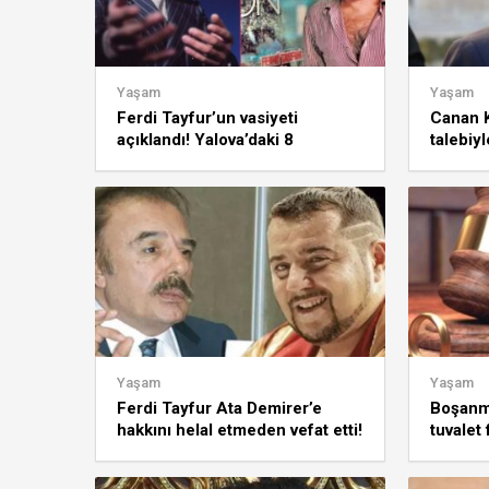
Yaşam
Yaşam
Ferdi Tayfur’un vasiyeti
Canan 
açıklandı! Yalova’daki 8
talebiy
villasını…
Savunma
Yaşam
Yaşam
Ferdi Tayfur Ata Demirer’e
Boşanma
hakkını helal etmeden vefat etti!
tuvalet
Onun yüzünden felç oldum,
Boşanm
demişti