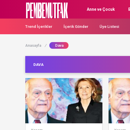
Anne ve Çocuk
Trend İçerikler
İçerik Gönder
Üye Listesi
Anasayfa
/
Dava
DAVA