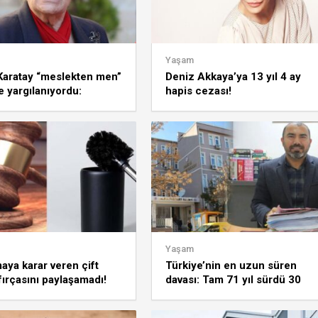
Yaşam
Karatay “meslekten men”
Deniz Akkaya’ya 13 yıl 4 ay
le yargılanıyordu:
hapis cezası!
sı ortaya çıktı
Yaşam
ya karar veren çift
Türkiye’nin en uzun süren
 fırçasını paylaşamadı!
davası: Tam 71 yıl sürdü 30
a süreci uzadı
hakim değişti!