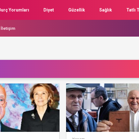
Burç Yorumları
Diyet
Güzellik
Sağlık
Tatlı T
İletişim