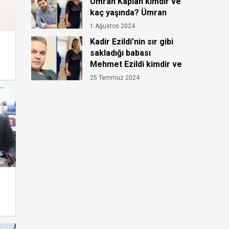
Ümran Kaplan kimdir ve
kaç yaşında? Ümran
Kaplan’ın hastalığı ne?
1 Ağustos 2024
Kadir Ezildi’nin sır gibi
sakladığı babası
Mehmet Ezildi kimdir ve
kaç yaşında?
25 Temmuz 2024