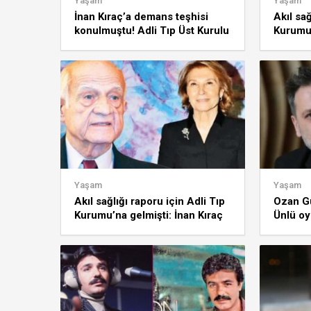
Yaşam
Yaşam
İnan Kıraç’a demans teşhisi
Akıl sağ
konulmuştu! Adli Tıp Üst Kurulu
Kurumu’
onayladı
Kıraç’a 
Yaşam
Yaşam
Akıl sağlığı raporu için Adli Tıp
Ozan Gü
Kurumu’na gelmişti: İnan Kıraç
Ünlü oy
için rapor tamamlandı
hapis c