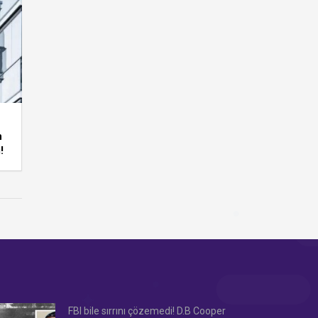
n
!
FBI bile sırrını çözemedi! D.B Cooper