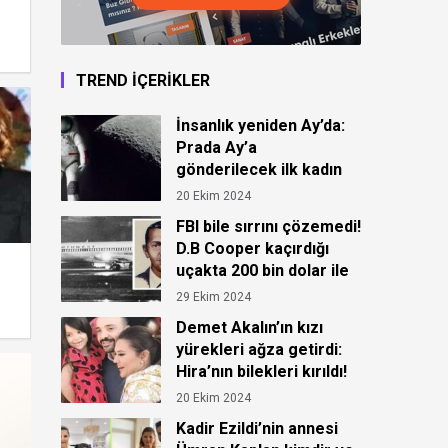
TREND İÇERİKLER
İnsanlık yeniden Ay’da:
Prada Ay’a
gönderilecek ilk kadın
astronot için kıyafet
20 Ekim 2024
tasarladı!
FBI bile sırrını çözemedi!
D.B Cooper kaçırdığı
uçakta 200 bin dolar ile
ortadan kayboldu!
29 Ekim 2024
Demet Akalın’ın kızı
yürekleri ağza getirdi:
Hira’nın bilekleri kırıldı!
20 Ekim 2024
Kadir Ezildi’nin annesi