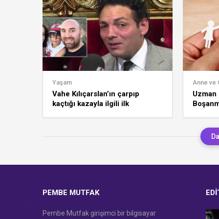
Yaşam
Anne ve
Vahe Kılıçarslan’ın çarpıp
Uzman 
kaçtığı kazayla ilgili ilk
Boşanm
açıklama!
Da
PEMBE MUTFAK
EDI
Pembe Mutfak girişimci bir bilgisayar