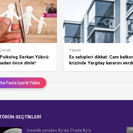
 Çocuk
Yaşam
Psikolog Serkan Yükcü:
Ev sahipleri dikkat: Cam balko
adan önce dinle!
krizinde Yargıtay kararını verdi
ha Fazla İçerik Yükle
TÖRÜN SEÇTIKLERI
İnsanlık yeniden Ay’da: Prada Ay’a