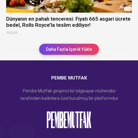
Dünyanın en pahalı tenceresi: Fiyatı 665 asgari ücrete
bedel, Rolls Royce’la teslim ediliyor!
YAŞAM
Daha Fazla İçerik Yükle
PEMBE MUTFAK
Pembe Mutfak girişimci bir bilgisayar mühendisi
tarafından kadınlara özel kurulmuş bir platformdur