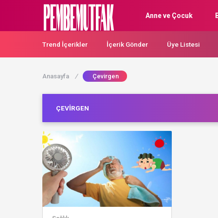
Anne ve Çocuk
Trend İçerikler
İçerik Gönder
Üye Listesi
Anasayfa
/
Çevirgen
ÇEVIRGEN