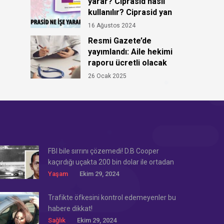
yarar? Ciprasid nasıl
kullanılır? Ciprasid yan
etkileri!
16 Ağustos 2024
Resmi Gazete’de
yayımlandı: Aile hekimi
raporu ücretli olacak
26 Ocak 2025
FBI bile sırrını çözemedi! D.B Cooper
kaçırdığı uçakta 200 bin dolar ile ortadan
kayboldu!
Yaşam
Ekim 29, 2024
Trafikte öfkesini kontrol edemeyenler bu
habere dikkat!
Sağlık
Ekim 29, 2024