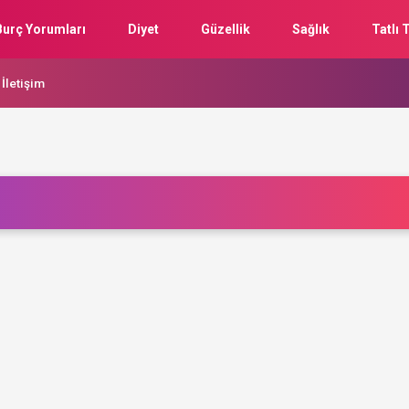
Burç Yorumları
Diyet
Güzellik
Sağlık
Tatlı T
İletişim