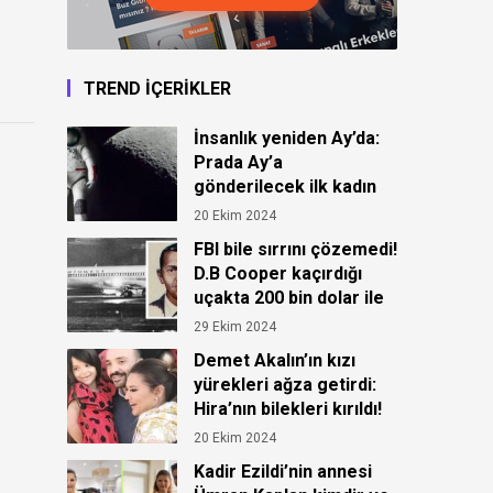
TREND İÇERİKLER
İnsanlık yeniden Ay’da:
Prada Ay’a
gönderilecek ilk kadın
astronot için kıyafet
20 Ekim 2024
tasarladı!
FBI bile sırrını çözemedi!
D.B Cooper kaçırdığı
uçakta 200 bin dolar ile
ortadan kayboldu!
29 Ekim 2024
Demet Akalın’ın kızı
yürekleri ağza getirdi:
Hira’nın bilekleri kırıldı!
20 Ekim 2024
Kadir Ezildi’nin annesi