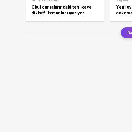
Anne ve Çocuk
Yaşam
Okul çantalarındaki tehlikeye
Yeni ev
dikkat! Uzmanlar uyarıyor
dekoras
dekora
Da