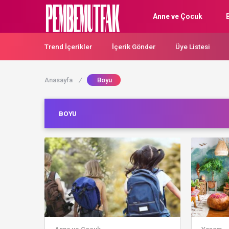
Anne ve Çocuk
Trend İçerikler
İçerik Gönder
Üye Listesi
Anasayfa
/
Boyu
BOYU