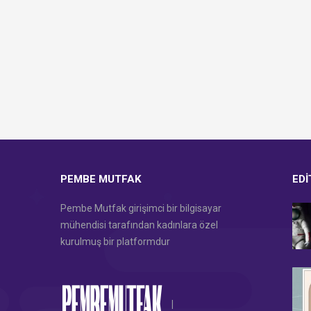
PEMBE MUTFAK
EDI
Pembe Mutfak girişimci bir bilgisayar
mühendisi tarafından kadınlara özel
kurulmuş bir platformdur
|