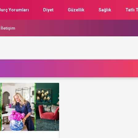
Burç Yorumları
Diyet
Güzellik
Sağlık
Tatlı T
İletişim