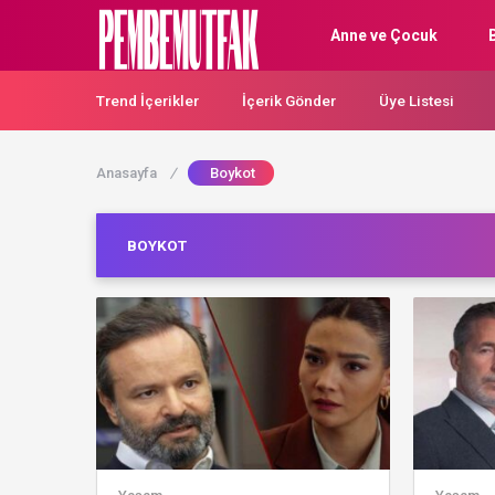
Anne ve Çocuk
Trend İçerikler
İçerik Gönder
Üye Listesi
Anasayfa
/
Boykot
BOYKOT