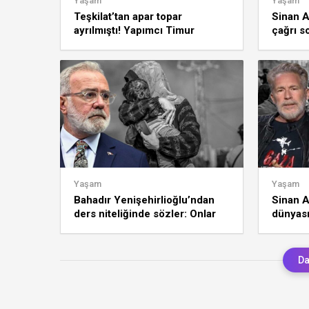
Yaşam
Yaşam
Teşkilat’tan apar topar
Sinan A
ayrılmıştı! Yapımcı Timur
çağrı s
Savcı’dan Aybüke Pusat
kararı 
açıklaması!
Yaşam
Yaşam
Bahadır Yenişehirlioğlu’ndan
Sinan A
ders niteliğinde sözler: Onlar
dünyası
derin bir gaflette!
Filistin
Da