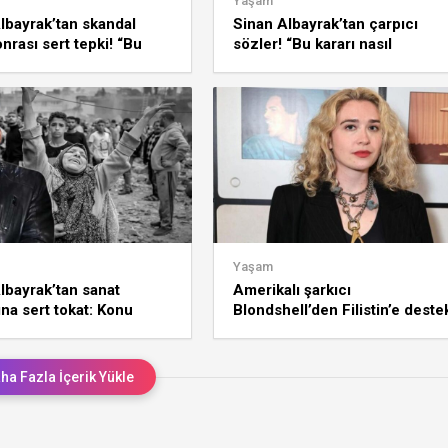
Yaşam
lbayrak’tan skandal
Sinan Albayrak’tan çarpıcı
onrası sert tepki! “Bu
sözler! “Bu kararı nasıl
nasıl savunuyorsunuz?”
savunuyorsunuz?”
Yaşam
lbayrak’tan sanat
Amerikalı şarkıcı
na sert tokat: Konu
Blondshell’den Filistin’e deste
 olunca korkaklar!
için Zorlu PSM’deki konserini
iptal etti
ha Fazla İçerik Yükle