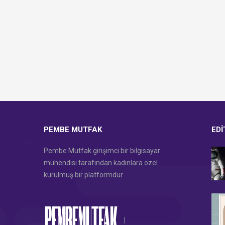
PEMBE MUTFAK
EDI
Pembe Mutfak girişimci bir bilgisayar
mühendisi tarafından kadınlara özel
kurulmuş bir platformdur
|