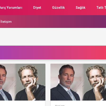
Burç Yorumları
Diyet
Güzellik
Sağlık
Tatlı T
İletişim