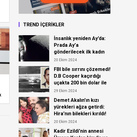
TREND İÇERİKLER
İnsanlık yeniden Ay’da:
Prada Ay’a
gönderilecek ilk kadın
astronot için kıyafet
20 Ekim 2024
tasarladı!
FBI bile sırrını çözemedi!
D.B Cooper kaçırdığı
uçakta 200 bin dolar ile
ortadan kayboldu!
29 Ekim 2024
k
Demet Akalın’ın kızı
yürekleri ağza getirdi:
Hira’nın bilekleri kırıldı!
20 Ekim 2024
Kadir Ezildi’nin annesi