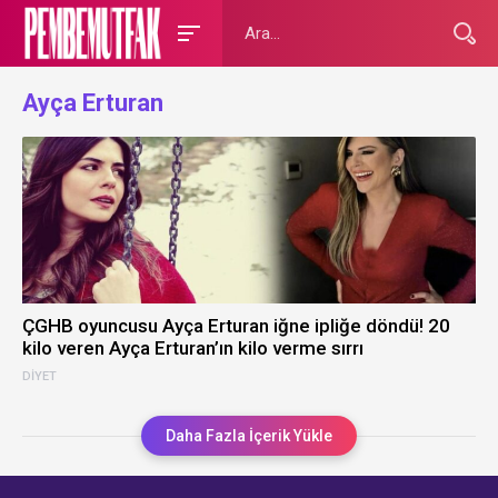
Ayça Erturan
ÇGHB oyuncusu Ayça Erturan iğne ipliğe döndü! 20
kilo veren Ayça Erturan’ın kilo verme sırrı
DIYET
Daha Fazla İçerik Yükle