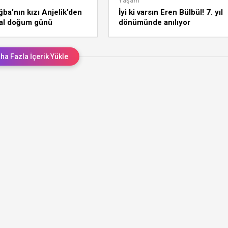
Yaşam
ba’nın kızı Anjelik’den
İyi ki varsın Eren Bülbül! 7. yıl
al doğum günü
dönümünde anılıyor
mı: “Kokunu özledim”
ha Fazla İçerik Yükle