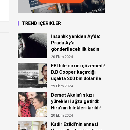
TREND İÇERİKLER
İnsanlık yeniden Ay’da:
Prada Ay’a
gönderilecek ilk kadın
astronot için kıyafet
20 Ekim 2024
tasarladı!
FBI bile sırrını çözemedi!
D.B Cooper kaçırdığı
uçakta 200 bin dolar ile
ortadan kayboldu!
29 Ekim 2024
Demet Akalın’ın kızı
yürekleri ağza getirdi:
Hira’nın bilekleri kırıldı!
20 Ekim 2024
Kadir Ezildi’nin annesi