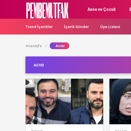
Anne ve Çocuk
Trend İçerikler
İçerik Gönder
Üye Listesi
Anasayfa
/
Acısı
ACISI