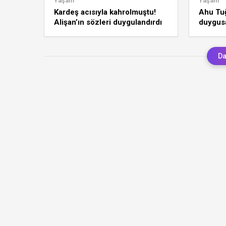
Yaşam
Yaşam
Kardeş acısıyla kahrolmuştu!
Ahu Tuğ
Alişan’ın sözleri duygulandırdı
duygus
paylaşı
Da