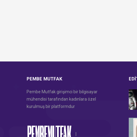
PEMBE MUTFAK
EDI
Pembe Mutfak girişimci bir bilgisayar
mühendisi tarafından kadınlara özel
kurulmuş bir platformdur
|