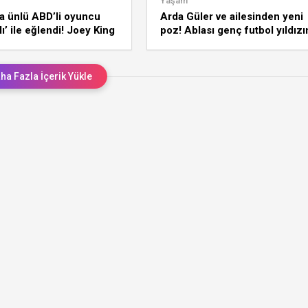
Yaşam
 ünlü ABD’li oyuncu
Arda Güler ve ailesinden yeni
lı’ ile eğlendi! Joey King
poz! Ablası genç futbol yıldızı
ulü kına gecesinde
sarıp sarmaladı
ha Fazla İçerik Yükle