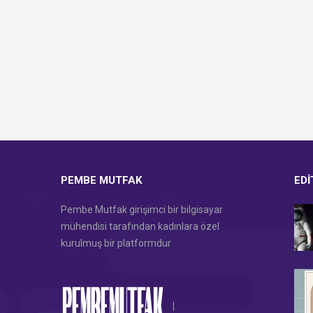
PEMBE MUTFAK
EDI
Pembe Mutfak girişimci bir bilgisayar
mühendisi tarafından kadınlara özel
kurulmuş bir platformdur
|