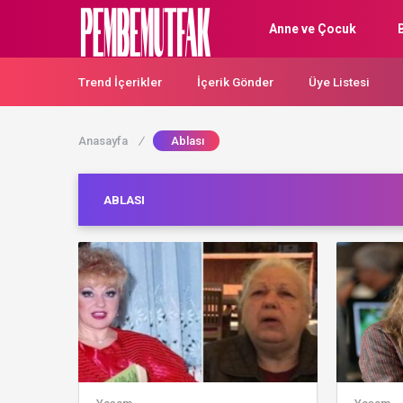
Anne ve Çocuk
Trend İçerikler
İçerik Gönder
Üye Listesi
Anasayfa
/
Ablası
ABLASI