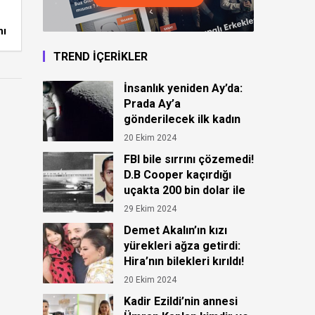
nı
TREND İÇERİKLER
İnsanlık yeniden Ay’da:
Prada Ay’a
gönderilecek ilk kadın
astronot için kıyafet
20 Ekim 2024
tasarladı!
FBI bile sırrını çözemedi!
D.B Cooper kaçırdığı
uçakta 200 bin dolar ile
ortadan kayboldu!
29 Ekim 2024
Demet Akalın’ın kızı
yürekleri ağza getirdi:
Hira’nın bilekleri kırıldı!
20 Ekim 2024
Kadir Ezildi’nin annesi