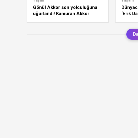
Yaşam
Yaşam
Gönül Akkor son yolculuğuna
Dünyaca
uğurlandı! Kamuran Akkor
‘Erik Da
gözyaşlarına hakim olamadı
Türk us
Da