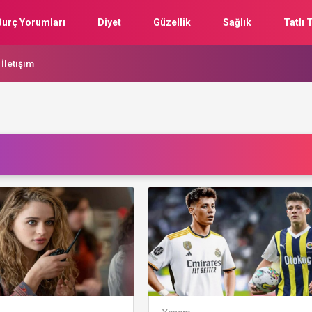
Burç Yorumları
Diyet
Güzellik
Sağlık
Tatlı T
İletişim